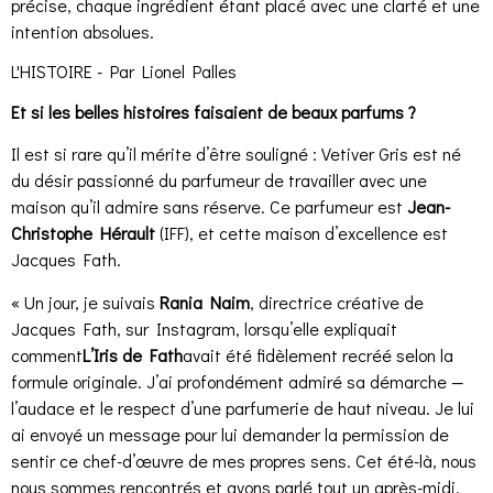
précise, chaque ingrédient étant placé avec une clarté et une
intention absolues.
L'HISTOIRE - Par Lionel Palles
Et si les belles histoires faisaient de beaux parfums ?
Il est si rare qu’il mérite d’être souligné : Vetiver Gris est né
du désir passionné du parfumeur de travailler avec une
maison qu’il admire sans réserve. Ce parfumeur est
Jean-
Christophe Hérault
(IFF), et cette maison d’excellence est
Jacques Fath.
« Un jour, je suivais
Rania Naim
, directrice créative de
Jacques Fath, sur Instagram, lorsqu’elle expliquait
comment
L’Iris de Fath
avait été fidèlement recréé selon la
formule originale. J’ai profondément admiré sa démarche —
l’audace et le respect d’une parfumerie de haut niveau. Je lui
ai envoyé un message pour lui demander la permission de
sentir ce chef-d’œuvre de mes propres sens. Cet été-là, nous
nous sommes rencontrés et avons parlé tout un après-midi.