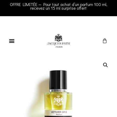
OFFRE LIMITÉE — Pour tout achat d’un parfum 100 ml,
recevez un 15 ml surprise offert