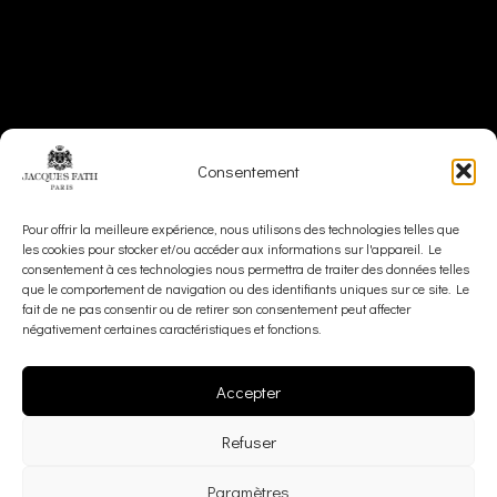
À propos de nous
Consentement
Maison
Pour offrir la meilleure expérience, nous utilisons des technologies telles que
Valeurs et Engagements
les cookies pour stocker et/ou accéder aux informations sur l'appareil. Le
consentement à ces technologies nous permettra de traiter des données telles
que le comportement de navigation ou des identifiants uniques sur ce site. Le
fait de ne pas consentir ou de retirer son consentement peut affecter
négativement certaines caractéristiques et fonctions.
Langue
Accepter
Refuser
EN
FR
Paramètres